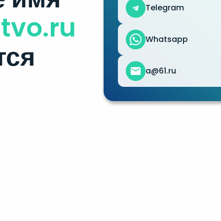
Telegram
tvo.ru
Whatsapp
тся
a@61.ru