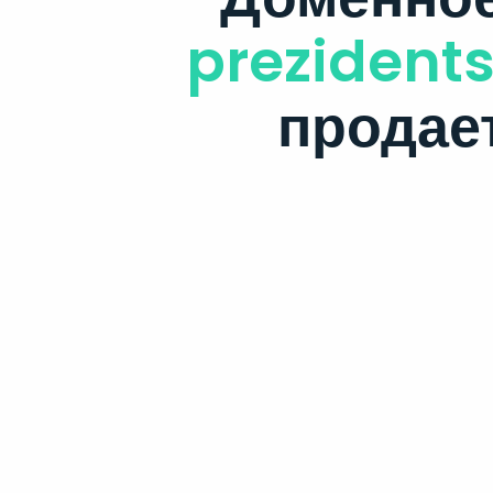
prezidents
продае