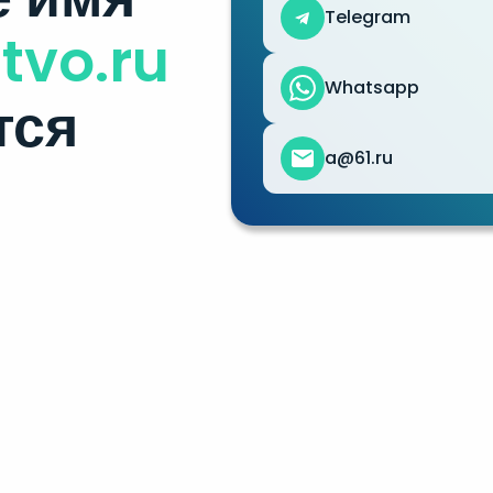
Telegram
tvo.ru
Whatsapp
тся
a@61.ru