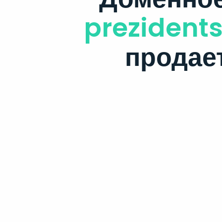
prezidents
продае